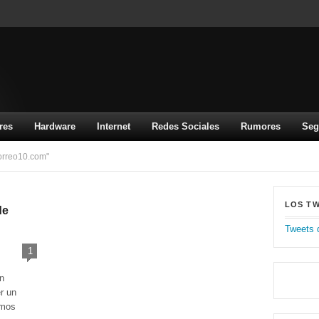
res
Hardware
Internet
Redes Sociales
Rumores
Seg
orreo10.com"
LOS T
de
Tweets 
1
n
r un
amos