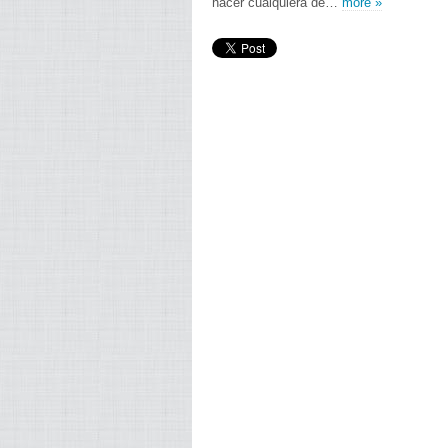
hacer cualquiera de…
more »