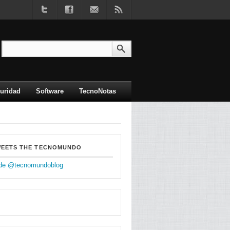
uridad
Software
TecnoNotas
WEETS THE TECNOMUNDO
de @tecnomundoblog