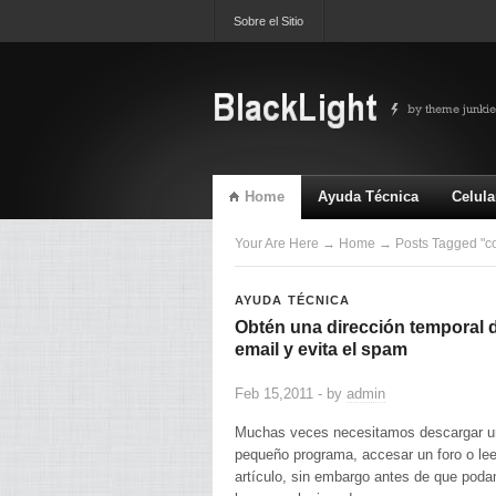
Sobre el Sitio
Home
Ayuda Técnica
Celula
TV & Video
Ultimas
Your Are Here
→
Home
→ Posts Tagged "c
AYUDA TÉCNICA
Obtén una dirección temporal 
email y evita el spam
Feb 15,2011 - by
admin
Muchas veces necesitamos descargar u
pequeño programa, accesar un foro o lee
artículo, sin embargo antes de que pod