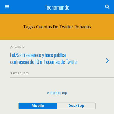
Tecnomundo
Tags › Cuentas De Twitter Robadas
2012/06/12
LulzSec reaparece y hace pública
contraseña de 10 mil cuentas de Twitter
3 RESPONSES
Back to top
Mobile
Desktop