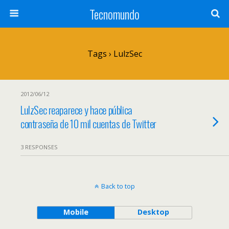
Tecnomundo
Tags › LulzSec
2012/06/12
LulzSec reaparece y hace pública
contraseña de 10 mil cuentas de Twitter
3 RESPONSES
Back to top
Mobile
Desktop