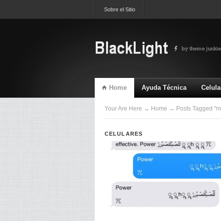
Sobre el Sitio
Home
Ayuda Técnica
Celula
TV & Video
Ultimas
Your Are Here
→
Home
→ Posts Tagged "m
CELULARES