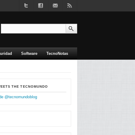
uridad
Software
TecnoNotas
WEETS THE TECNOMUNDO
de @tecnomundoblog