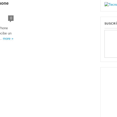
Phone
0
SUSCRÍ
Phone
ecibe un
:…
more »