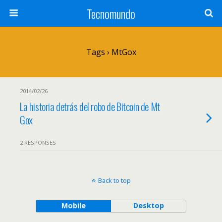
Tecnomundo
Tags › MtGox
2014/02/26
La historia detrás del robo de Bitcoin de Mt
Gox
2 RESPONSES
Back to top
Mobile
Desktop