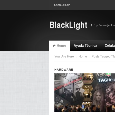
Sobre el Sitio
Home
Ayuda Técnica
Celula
TV & Video
Ultimas
Your Are Here
→
Home
→ Posts Tagged "T
HARDWARE