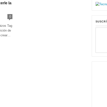
erle la
0
SUSCRÍ
suizos Tag
ición de
a crear…