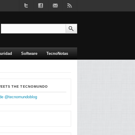
uridad
Software
TecnoNotas
WEETS THE TECNOMUNDO
de @tecnomundoblog