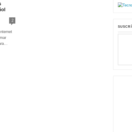
s
ñol
2
SUSCRÍ
Internet
amar
para…