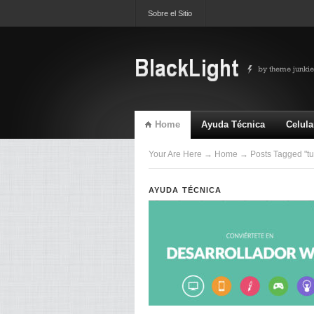
Sobre el Sitio
Home
Ayuda Técnica
Celula
TV & Video
Ultimas
Your Are Here
→
Home
→ Posts Tagged "tut
AYUDA TÉCNICA