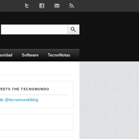
uridad
Software
TecnoNotas
WEETS THE TECNOMUNDO
de @tecnomundoblog