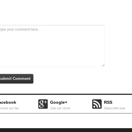
Submit Comment
acebook
Google+
RSS
come our fan
Join our circle
Subscribe now