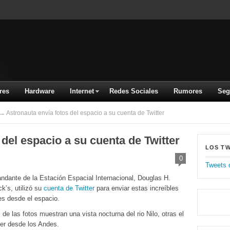
res
Hardware
Internet
Redes Sociales
Rumores
Seg
→ Astronauta envía fotos del espacio a su cuenta de Twitter
 del espacio a su cuenta de Twitter
LOS T
0
Tweets 
ndante de la Estación Espacial Internacional, Douglas H.
k’s, utilizó su
cuenta de Twitter
para enviar estas increíbles
s desde el espacio.
de las fotos muestran una vista nocturna del rio Nilo, otras el
r desde los Andes.