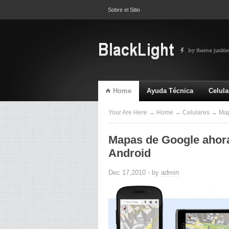
Sobre el Sitio
Home
Ayuda Técnica
Celula
TV & Video
Ultimas
Your Are Here
→
Home
→
Celulares
→ Mapa
Mapas de Google ahora
Android
Dec 17,2010 - by
admin