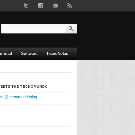
uridad
Software
TecnoNotas
WEETS THE TECNOMUNDO
de @tecnomundoblog