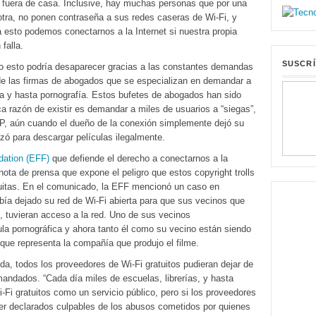
fuera de casa. Inclusive, hay muchas personas que por una
otra, no ponen contraseña a sus redes caseras de Wi-Fi, y
a esto podemos conectarnos a la Internet si nuestra propia
falla.
SUSCRÍ
o esto podría desaparecer gracias a las constantes demandas
de las firmas de abogados que se especializan en demandar a
ca y hasta pornografía. Estos bufetes de abogados han sido
ica razón de existir es demandar a miles de usuarios a “siegas”,
IP, aún cuando el dueño de la conexión simplemente dejó su
lizó para descargar películas ilegalmente.
dation (EFF)
que defiende el derecho a conectarnos a la
nota de prensa que expone el peligro que estos copyright trolls
tuitas. En el comunicado, la EFF mencionó un caso en
ía dejado su red de Wi-Fi abierta para que sus vecinos que
t, tuvieran acceso a la red. Uno de sus vecinos
a pornográfica y ahora tanto él como su vecino están siendo
ue representa la compañía que produjo el filme.
a, todos los proveedores de Wi-Fi gratuitos pudieran dejar de
mandados. “Cada día miles de escuelas, librerías, y hasta
-Fi gratuitos como un servicio público, pero si los proveedores
er declarados culpables de los abusos cometidos por quienes