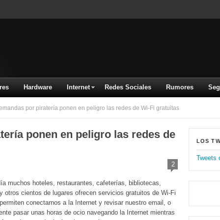
res
Hardware
Internet
Redes Sociales
Rumores
Seg
mandas por piratería ponen en peligro las redes de Wi-Fi gratuitas
ería ponen en peligro las redes de
LOS T
Tweets 
2
ía muchos hoteles, restaurantes, cafeterías, bibliotecas,
 y otros cientos de lugares ofrecen servicios gratuitos de Wi-Fi
permiten conectarnos a la Internet y revisar nuestro email, o
nte pasar unas horas de ocio navegando la Internet mientras