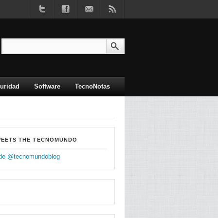
uridad
Software
TecnoNotas
WEETS THE TECNOMUNDO
de @tecnomundoblog