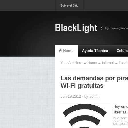
Sobre el Sitio
Home
Ayuda Técnica
Celula
TV & Video
Ultimas
Your Are Here
→
Home
→
Internet
→ Las de
Las demandas por pirat
Wi-Fi gratuitas
Jun 19,2012 - by
admin
Hoy en d
librerías
que nos 
simpleme