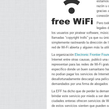
estamos 
razón u 
gracias 
conexión 
Pero tod
legales 
los usuarios por piratear software, músi
llamadas “copyright trolls” ya que su ún
simplemente rastreando la dirección de 
red de Wi-Fi abierta y alguien más la uti
La organización
Electronic Frontier Foun
Internet entre otras causas, publicó una 
representan para las redes de Wi-Fi gra
específico donde un buen samaritano hab
no podían pagar los servicios de Interne
desafortunadamente descargó una películ
demandados por una firma de abogados q
La EFF ha dicho que de perder la demand
brindar este servicio por miedo a ser de
ciudades enteras ofrecen servicios de Wi
de estos servicios sienten que pueden s