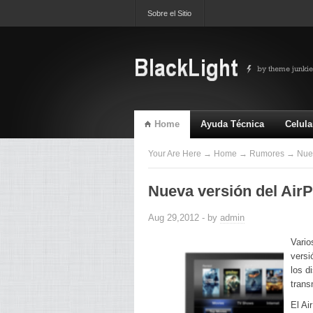
Sobre el Sitio
Home
Ayuda Técnica
Celula
TV & Video
Ultimas
Your Are Here
→
Home
→
Rumores
→ Nueva
Nueva versión del AirP
Aug 29,2012 - by
admin
Vario
versi
los d
trans
El Ai