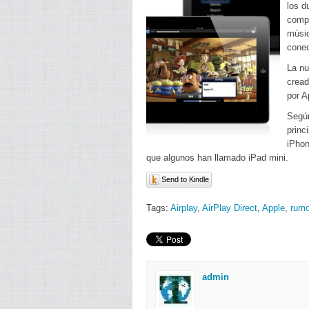
los d
compu
músic
conec
La nu
cread
por A
Según
princ
iPhon
que algunos han llamado iPad mini.
Send to Kindle
Tags:
Airplay
,
AirPlay Direct
,
Apple
,
rumo
admin