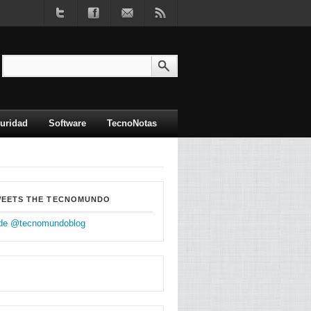
uridad
Software
TecnoNotas
WEETS THE TECNOMUNDO
de @tecnomundoblog