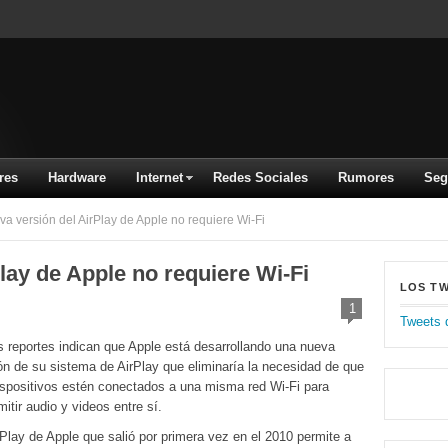
res
Hardware
Internet
Redes Sociales
Rumores
Seg
 versión del AirPlay de Apple no requiere Wi-Fi
lay de Apple no requiere Wi-Fi
LOS T
1
Tweets 
s reportes indican que Apple está desarrollando una nueva
ón de su sistema de AirPlay que eliminaría la necesidad de que
ispositivos estén conectados a una misma red Wi-Fi para
mitir audio y videos entre sí.
rPlay de Apple que salió por primera vez en el 2010 permite a