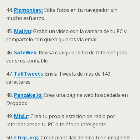
44.
Picmonkey:
Edita fotos en tu navegador sin
mucho esfuerzo.
45.
Mailvu
: Graba un video con la cámara de tu PC y
compártelo con quien quieras via email.
46.
SafeWeb
: Revisa cualquier sitio de Internet para
ver si es confiable
47.
TallTweets
: Envía Tweets de más de 140
caracteres
48.
Pancake.io:
Crea una página web hospedada en
Dropbox
49.
MixLr
: Crea tu propia estación de radio por
internet desde tu PC o teléfono inteligente.
50.
Ctrql..org:
Crear plantillas de email con imágenes