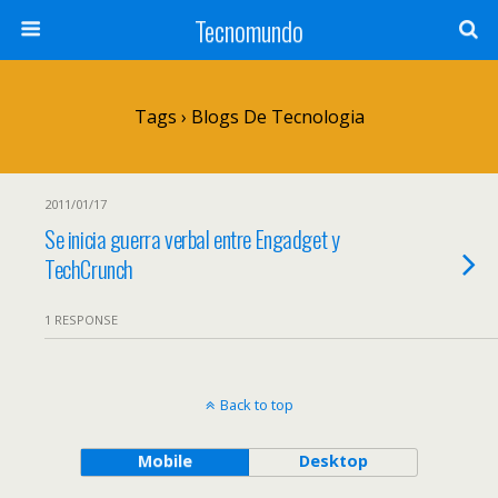
Tecnomundo
Tags › Blogs De Tecnologia
2011/01/17
Se inicia guerra verbal entre Engadget y
TechCrunch
1 RESPONSE
Back to top
Mobile
Desktop