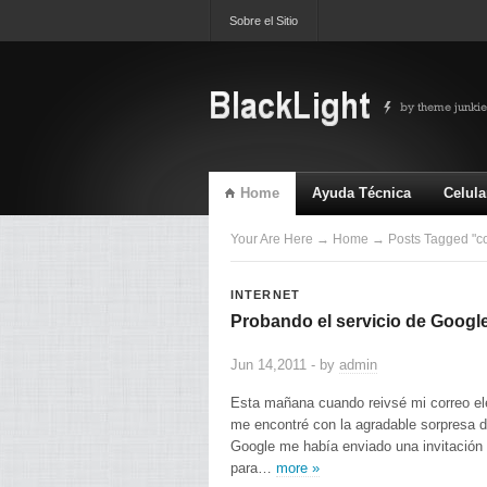
Sobre el Sitio
Home
Ayuda Técnica
Celula
TV & Video
Ultimas
Your Are Here
→
Home
→ Posts Tagged "c
INTERNET
Probando el servicio de Googl
Jun 14,2011 - by
admin
Esta mañana cuando reivsé mi correo el
me encontré con la agradable sorpresa 
Google me había enviado una invitación o
para…
more »