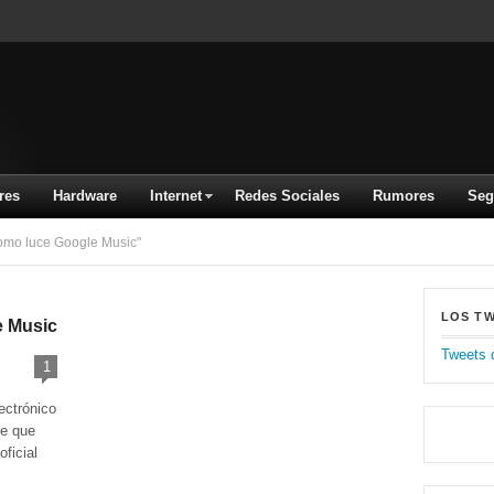
res
Hardware
Internet
Redes Sociales
Rumores
Seg
omo luce Google Music"
LOS T
e Music
Tweets 
1
ectrónico
de que
ficial