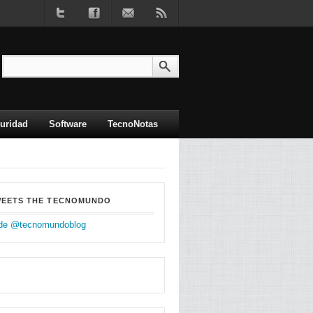
uridad
Software
TecnoNotas
WEETS THE TECNOMUNDO
de @tecnomundoblog