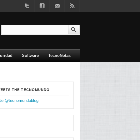
uridad
Software
TecnoNotas
WEETS THE TECNOMUNDO
de @tecnomundoblog