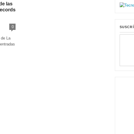
de las
records
0
SUSCRÍ
e de La
 entradas