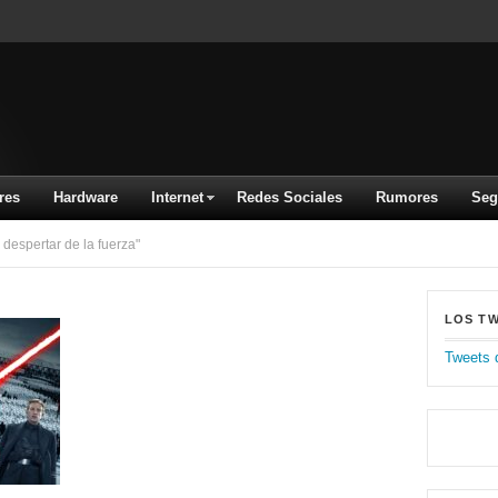
res
Hardware
Internet
Redes Sociales
Rumores
Seg
despertar de la fuerza"
LOS T
Tweets 