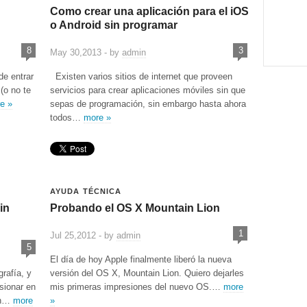
Como crear una aplicación para el iOS
o Android sin programar
8
3
May 30,2013 - by
admin
de entrar
Existen varios sitios de internet que proveen
(o no te
servicios para crear aplicaciones móviles sin que
e »
sepas de programación, sin embargo hasta ahora
todos…
more »
AYUDA TÉCNICA
in
Probando el OS X Mountain Lion
1
Jul 25,2012 - by
admin
5
El día de hoy Apple finalmente liberó la nueva
rafía, y
versión del OS X, Mountain Lion. Quiero dejarles
sionar en
mis primeras impresiones del nuevo OS.…
more
 un…
more
»