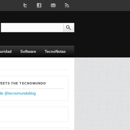
uridad
Software
TecnoNotas
WEETS THE TECNOMUNDO
de @tecnomundoblog