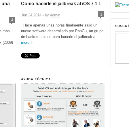
n una
Como hacerle el jailbreak al iOS 7.1.1
1
Jun 24,2014 - by
admin
4
Hace apenas unas horas finalmente salió un
SUSCRÍ
ra más
nuevo software desarrollado por PanGu, un grupo
de hackers chinos para hacerle el jailbreak a…
k (2009)
more »
AYUDA TÉCNICA