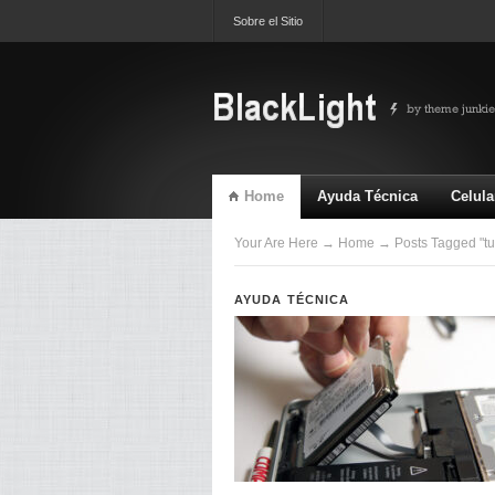
Sobre el Sitio
Home
Ayuda Técnica
Celula
TV & Video
Ultimas
Your Are Here
→
Home
→ Posts Tagged "tut
AYUDA TÉCNICA