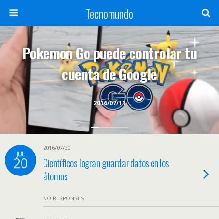
Tecnomundo
Pokemon Go puede controlar tu
cuenta de Google
2016/07/11
2016/07/20
JUL
20
Científicos logran guardar datos en los
átomos
NO RESPONSES